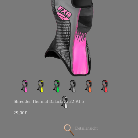
Shredder Thermal Balaclava 22 KI 5
29,00€
Detailansicht